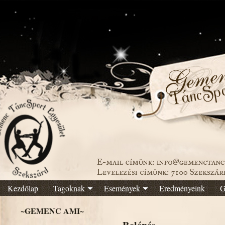
Kezdőlap
Tagoknak
Események
Eredményeink
G
~GEMENC AMI~