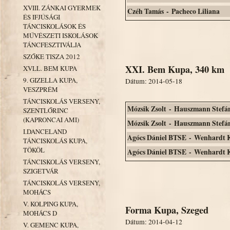
XVIII. ZÁNKAI GYERMEK
Czéh Tamás - Pacheco Liliana
ÉS IFJÚSÁGI
TÁNCISKOLÁSOK ÉS
MŰVÉSZETI ISKOLÁSOK
TÁNCFESZTIVÁLJA
SZŐKE TISZA 2012
XXI. Bem Kupa, 340 km
XVLL. BEM KUPA
9. GIZELLA KUPA,
Dátum: 2014-05-18
VESZPRÉM
TÁNCISKOLÁS VERSENY,
Mózsik Zsolt - Hauszmann Stefá
SZENTLŐRINC
(KAPRONCAI AMI)
Mózsik Zsolt - Hauszmann Stefá
I.DANCELAND
Agócs Dániel BTSE - Wenhardt 
TÁNCISKOLÁS KUPA,
TÖKÖL
Agócs Dániel BTSE - Wenhardt 
TÁNCISKOLÁS VERSENY,
SZIGETVÁR
TÁNCISKOLÁS VERSENY,
MOHÁCS
V. KOLPING KUPA,
Forma Kupa, Szeged
MOHÁCS D
Dátum: 2014-04-12
V. GEMENC KUPA,