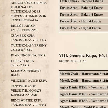
Czéh Tamás - Pacheco Liliana
NEMZETKÖZI GYERMEK
ÉS IFJÚSÁGI ÉS
Farkas Áron - Bakonyi Emese
TÁNCISKOLÁSOK ÉS
Farkas Áron - Bakonyi Emese
MŰVÉSZETI ISKOLÁSOK
TÁNCFESZTIVÁLJA.
Farkas Áron - Hajnal Laura
BENKŐ MÁRTON
Farkas Áron - Hajnal Laura
EMLÉKVERSENYT
ZSÁMBÉK KUPA
TÁNCISKOLÁS VERSENY
TÁNCISKOLÁS VERSENY
CSONGRÁDON
VIII. Gemenc Kupa, E6, D
IV.KOLPING KUPA, PÉCS
Dátum: 2014-03-29
I. HÚSVÉT KUPA,
SZEKSZÁRD
KLUBKÖZI VERSENY
Mózsik Zsolt - Hauszmann Stefá
BAJÁN
Mózsik Zsolt - Hauszmann Stefá
VII. SZIGET DANCE KUPA
TÁNCISKOLÁSOK
Agócs Dániel BTSE - Wenhardt 
VERSENYE, MOHÁCS
Agócs Dániel BTSE - Wenhardt 
KAPRONCZAI AMI
HEMO WINNER KUPA
Agócs Dániel BTSE - Wenhardt 
TÁNCISKOLÁS VERSENY
Mózsik Zoltán - Wahl Veronika