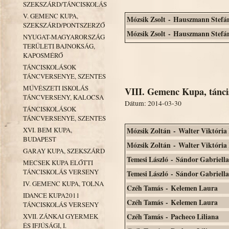
SZEKSZÁRD/TÁNCISKOLÁS
V. GEMENC KUPA,
Mózsik Zsolt - Hauszmann Stefá
SZEKSZÁRD/PONTSZERZŐ
Mózsik Zsolt - Hauszmann Stefá
NYUGAT-MAGYARORSZÁG
TERÜLETI BAJNOKSÁG,
KAPOSMÉRŐ
TÁNCISKOLÁSOK
TÁNCVERSENYE, SZENTES
MŰVÉSZETI ISKOLÁS
VIII. Gemenc Kupa, tánci
TÁNCVERSENY, KALOCSA
Dátum: 2014-03-30
TÁNCISKOLÁSOK
TÁNCVERSENYE, SZENTES
XVI. BEM KUPA,
Mózsik Zoltán - Walter Viktória 
BUDAPEST
Mózsik Zoltán - Walter Viktória 
GARAY KUPA, SZEKSZÁRD
Temesi László - Sándor Gabriella
MECSEK KUPA ELŐTTI
TÁNCISKOLÁS VERSENY
Temesi László - Sándor Gabriella
IV. GEMENC KUPA, TOLNA
Czéh Tamás - Kelemen Laura
IDANCE KUPA2011
Czéh Tamás - Kelemen Laura
TÁNCISKOLÁS VERSENY
XVII. ZÁNKAI GYERMEK
Czéh Tamás - Pacheco Liliana
ÉS IFJÚSÁGI, I.