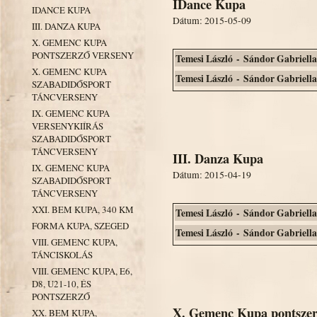
IDance Kupa
IDANCE KUPA
Dátum: 2015-05-09
III. DANZA KUPA
X. GEMENC KUPA
PONTSZERZŐ VERSENY
Temesi László - Sándor Gabriella
X. GEMENC KUPA
Temesi László - Sándor Gabriella
SZABADIDŐSPORT
TÁNCVERSENY
IX. GEMENC KUPA
VERSENYKIÍRÁS
SZABADIDŐSPORT
TÁNCVERSENY
III. Danza Kupa
IX. GEMENC KUPA
Dátum: 2015-04-19
SZABADIDŐSPORT
TÁNCVERSENY
XXI. BEM KUPA, 340 KM
Temesi László - Sándor Gabriella
FORMA KUPA, SZEGED
Temesi László - Sándor Gabriella
VIII. GEMENC KUPA,
TÁNCISKOLÁS
VIII. GEMENC KUPA, E6,
D8, U21-10, ÉS
PONTSZERZŐ
X. Gemenc Kupa pontszer
XX. BEM KUPA,