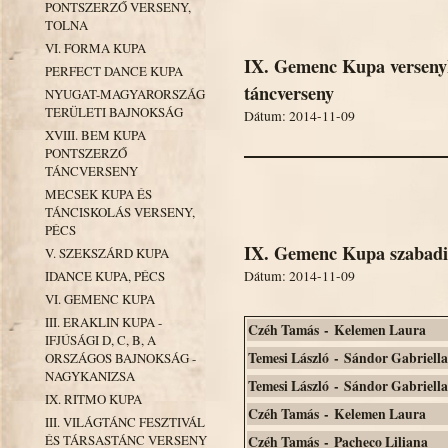
PONTSZERZŐ VERSENY,
TOLNA
VI. FORMA KUPA
IX. Gemenc Kupa versenyk
PERFECT DANCE KUPA
táncverseny
NYUGAT-MAGYARORSZÁG
TERÜLETI BAJNOKSÁG
Dátum: 2014-11-09
XVIII. BEM KUPA
PONTSZERZŐ
TÁNCVERSENY
MECSEK KUPA ÉS
TÁNCISKOLÁS VERSENY,
PÉCS
IX. Gemenc Kupa szabadi
V. SZEKSZÁRD KUPA
Dátum: 2014-11-09
IDANCE KUPA, PÉCS
VI. GEMENC KUPA
III. ERAKLIN KUPA -
Czéh Tamás - Kelemen Laura
IFJÚSÁGI D, C, B, A
Temesi László - Sándor Gabriella
ORSZÁGOS BAJNOKSÁG -
NAGYKANIZSA
Temesi László - Sándor Gabriella
IX. RITMO KUPA
Czéh Tamás - Kelemen Laura
III. VILÁGTÁNC FESZTIVÁL
ÉS TÁRSASTÁNC VERSENY
Czéh Tamás - Pacheco Liliana