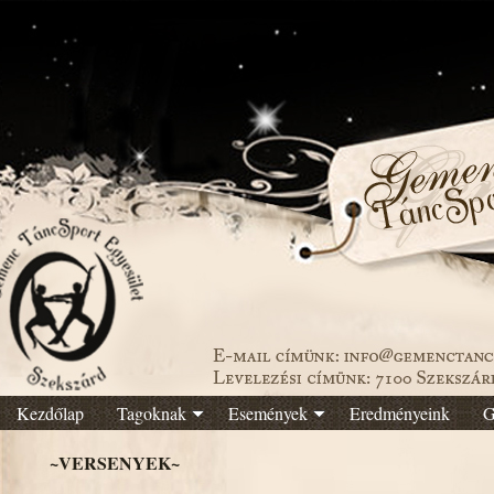
Kezdőlap
Tagoknak
Események
Eredményeink
G
~VERSENYEK~