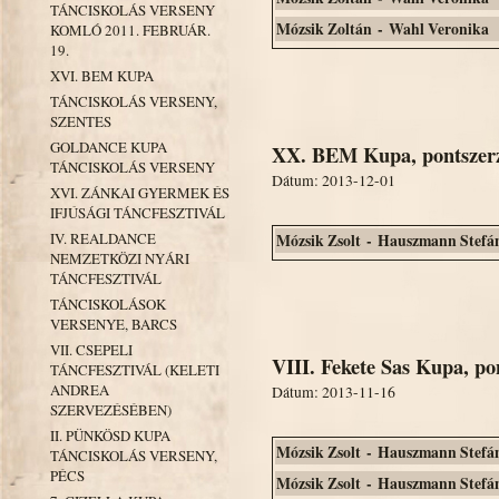
TÁNCISKOLÁS VERSENY
Mózsik Zoltán - Wahl Veronika
KOMLÓ 2011. FEBRUÁR.
19.
XVI. BEM KUPA
TÁNCISKOLÁS VERSENY,
SZENTES
GOLDANCE KUPA
XX. BEM Kupa, pontszerz
TÁNCISKOLÁS VERSENY
Dátum: 2013-12-01
XVI. ZÁNKAI GYERMEK ÉS
IFJÚSÁGI TÁNCFESZTIVÁL
IV. REALDANCE
Mózsik Zsolt - Hauszmann Stefá
NEMZETKÖZI NYÁRI
TÁNCFESZTIVÁL
TÁNCISKOLÁSOK
VERSENYE, BARCS
VII. CSEPELI
VIII. Fekete Sas Kupa, po
TÁNCFESZTIVÁL (KELETI
ANDREA
Dátum: 2013-11-16
SZERVEZÉSÉBEN)
II. PÜNKÖSD KUPA
Mózsik Zsolt - Hauszmann Stefá
TÁNCISKOLÁS VERSENY,
PÉCS
Mózsik Zsolt - Hauszmann Stefá